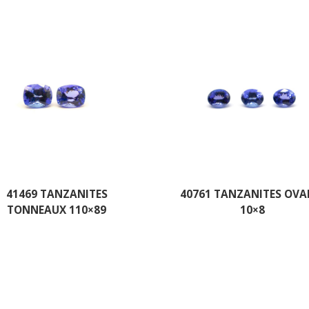
41469 TANZANITES
40761 TANZANITES OVA
TONNEAUX 110×89
10×8