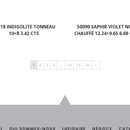
218 INDIGOLITE TONNEAU
50090 SAPHIR VIOLET 
10×8 3.42 CTS
CHAUFFÉ 12.24×9.65 6.68
1
2
3
4
…
14
15
16
→
IL
QUI SOMMES-NOUS
LAPIDAIRE
NÉGOCE
CAT