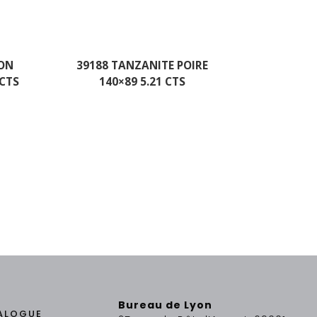
NON
39188 TANZANITE POIRE
 CTS
140×89 5.21 CTS
Bureau de Lyon
ALOGUE