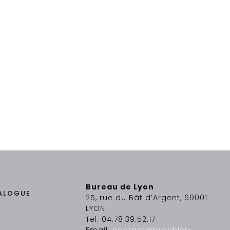
Bureau de Lyon
ALOGUE
25, rue du Bât d’Argent, 69001
LYON.
Tel. 04.78.39.52.17
Email.
contact@brochier-