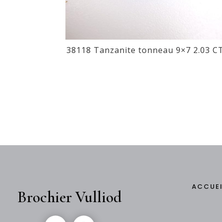
38118 Tanzanite tonneau 9×7 2.03 C
ACCUE
Brochier Vulliod