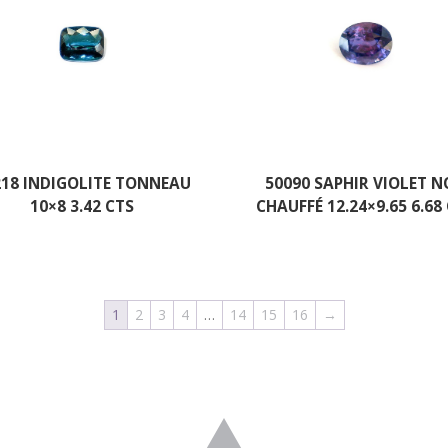
218 INDIGOLITE TONNEAU
50090 SAPHIR VIOLET 
10×8 3.42 CTS
CHAUFFÉ 12.24×9.65 6.68
1
2
3
4
…
14
15
16
→