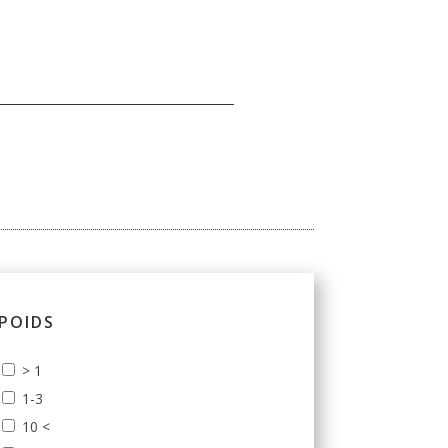
POIDS
> 1
1-3
10 <