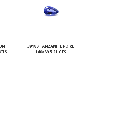
NON
39188 TANZANITE POIRE
 CTS
140×89 5.21 CTS