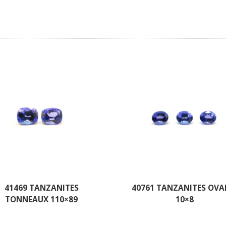
41469 TANZANITES
40761 TANZANITES OVA
TONNEAUX 110×89
10×8