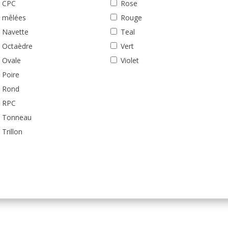
CPC
Rose
mêlées
Rouge
Navette
Teal
Octaèdre
Vert
Ovale
Violet
Poire
Rond
RPC
Tonneau
Trillon