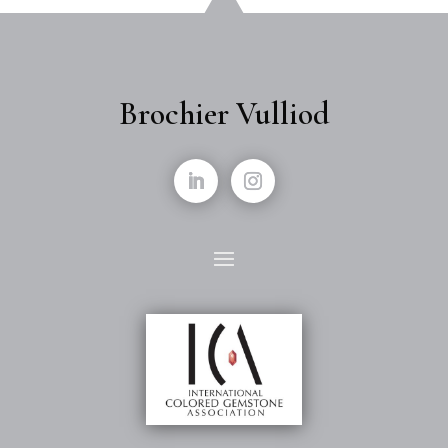
Brochier Vulliod