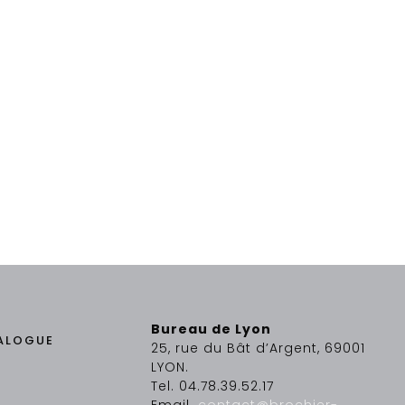
Bureau de Lyon
ALOGUE
25, rue du Bât d’Argent, 69001
LYON.
Tel. 04.78.39.52.17