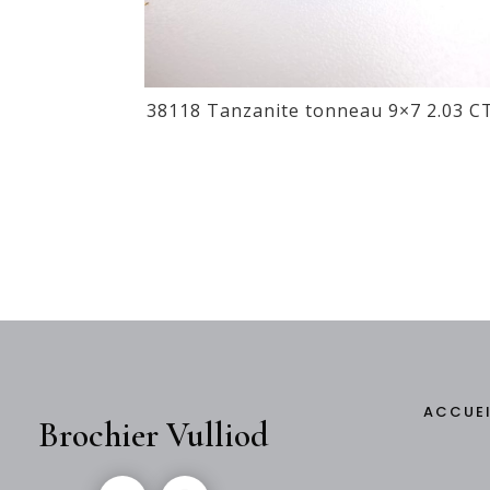
38118 Tanzanite tonneau 9×7 2.03 C
ACCUE
Brochier Vulliod