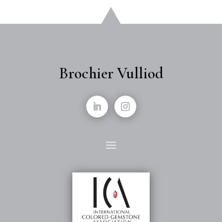
Brochier Vulliod