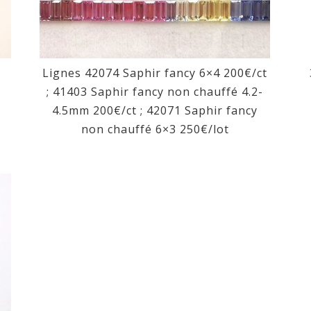
Lignes 42074 Saphir fancy 6×4 200€/ct
; 41403 Saphir fancy non chauffé 4.2-
4.5mm 200€/ct ; 42071 Saphir fancy
non chauffé 6×3 250€/lot