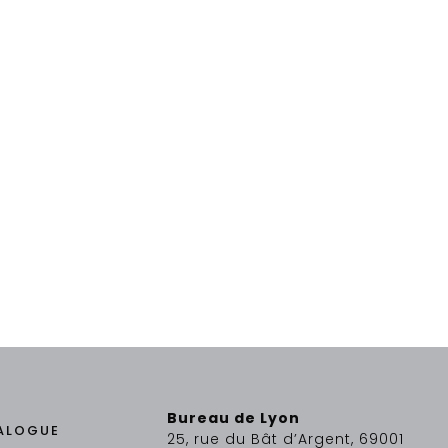
Bureau de Lyon
ALOGUE
25, rue du Bât d’Argent, 69001