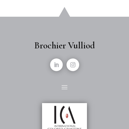
Brochier Vulliod