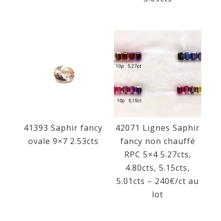
41393 Saphir fancy
42071 Lignes Saphir
ovale 9×7 2.53cts
fancy non chauffé
RPC 5×4 5.27cts,
4.80cts, 5.15cts,
5.01cts – 240€/ct au
lot