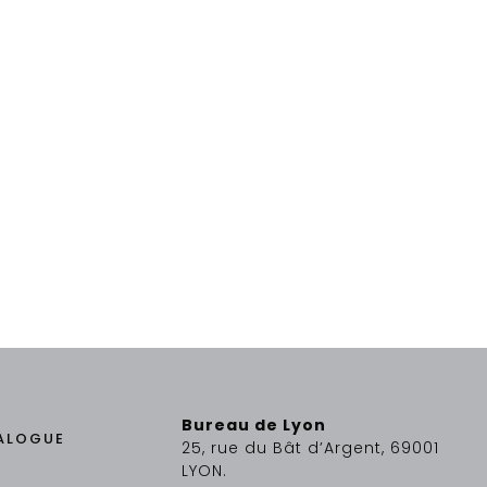
Bureau de Lyon
ALOGUE
25, rue du Bât d’Argent, 69001
LYON.