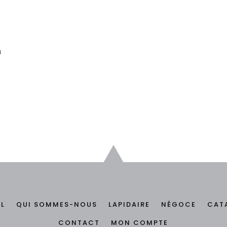
m
IL
QUI SOMMES-NOUS
LAPIDAIRE
NÉGOCE
CAT
CONTACT
MON COMPTE