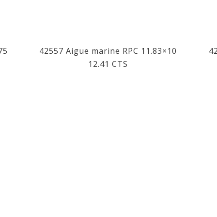
75
42557 Aigue marine RPC 11.83×10
4
12.41 CTS