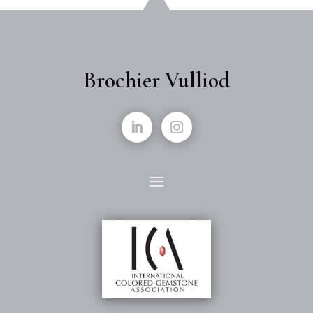
Brochier Vulliod