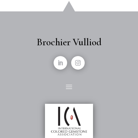
Brochier Vulliod