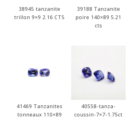
38945 tanzanite
39188 Tanzanite
trillon 9×9 2.16 CTS
poire 140×89 5.21
cts
41469 Tanzanites
40558-tanza-
tonneaux 110×89
coussin-7×7-1.75ct