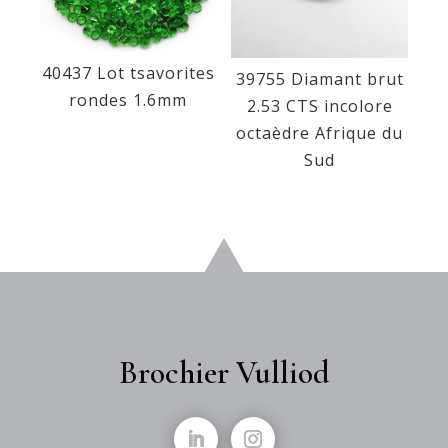
40437 Lot tsavorites
39755 Diamant brut
rondes 1.6mm
2.53 CTS incolore
octaèdre Afrique du
Sud
Brochier Vulliod