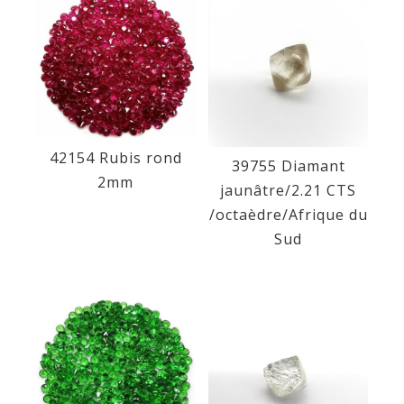
42154 Rubis rond
39755 Diamant
2mm
jaunâtre/2.21 CTS
/octaèdre/Afrique du
Sud