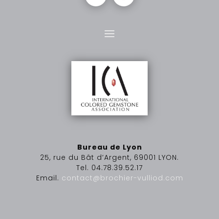
Bureau de Lyon
25, rue du Bât d’Argent, 69001 LYON.
Tel. 04.78.39.52.17
Email.
contact@brochier-vulliod.com