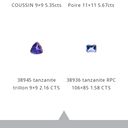
COUSSIN 9×9 5.35cts
Poire 11×11 5.67cts
38945 tanzanite
38936 tanzanite RPC
trillon 9×9 2.16 CTS
106×85 1.58 CTS