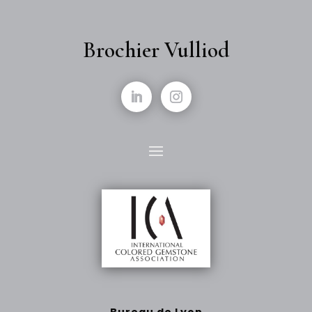
Brochier Vulliod